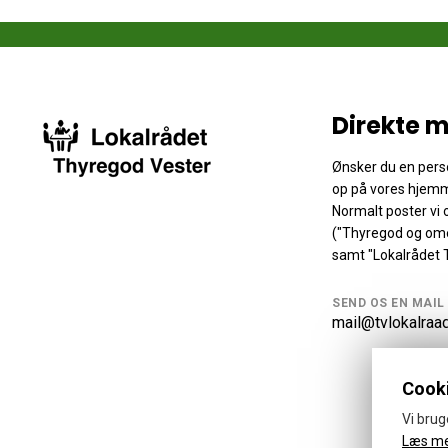
Direkte m
Ønsker du en perso
op på vores hjemm
Normalt poster vi
("Thyregod og ome
samt "Lokalrådet 
SEND OS EN MAIL
mail@tvlokalraa
Cooki
Vi brug
Læs m