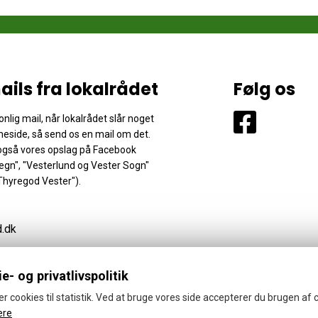
ails fra lokalrådet
Følg os
nlig mail, når lokalrådet slår noget
eside, så send os en mail om det.
 også vores opslag på Facebook
gn", "Vesterlund og Vester Sogn"
Thyregod Vester").
d.dk
e- og privatlivspolitik
er cookies til statistik. Ved at bruge vores side accepterer du brugen af 
ere