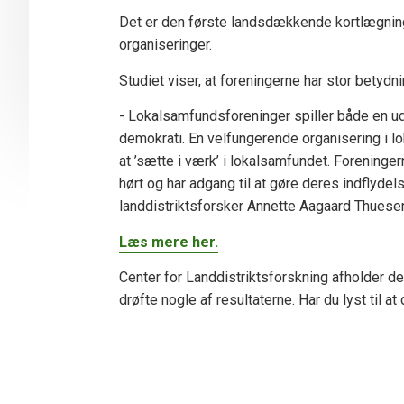
Det er den første landsdækkende kortlægning 
organiseringer.
Studiet viser, at foreningerne har stor betydn
- Lokalsamfundsforeninger spiller både en ud
demokrati. En velfungerende organisering i l
at ’sætte i værk’ i lokalsamfundet. Foreninger
hørt og har adgang til at gøre deres indflyde
landdistriktsforsker Annette Aagaard Thuese
Læs mere her.
Center for Landdistriktsforskning afholder den
drøfte nogle af resultaterne. Har du lyst til a