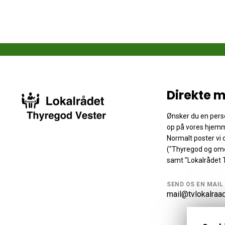
Direkte m
Ønsker du en perso
op på vores hjemm
Normalt poster vi
("Thyregod og ome
samt "Lokalrådet 
SEND OS EN MAIL
mail@tvlokalraa