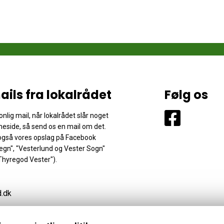
ails fra lokalrådet
Følg os
nlig mail, når lokalrådet slår noget
eside, så send os en mail om det.
 også vores opslag på Facebook
gn", "Vesterlund og Vester Sogn"
Thyregod Vester").
d.dk