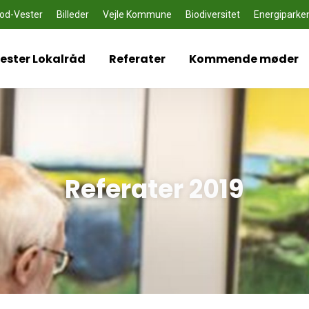
od-Vester
Billeder
Vejle Kommune
Biodiversitet
Energiparke
ster Lokalråd
Referater
Kommende møder
Referater 2019