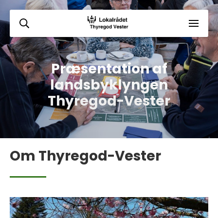
Præsentation af
landsbyklyngen
Thyregod-Vester
Om Thyregod-Vester