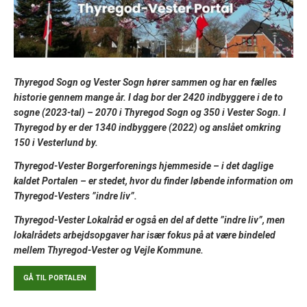
Thyregod Sogn og Vester Sogn hører sammen og har en fælles
historie gennem mange år. I dag bor der 2420 indbyggere i de to
sogne (2023-tal) – 2070 i Thyregod Sogn og 350 i Vester Sogn. I
Thyregod by er der 1340 indbyggere (2022) og anslået omkring
150 i Vesterlund by.
Thyregod-Vester Borgerforenings hjemmeside – i det daglige
kaldet Portalen – er stedet, hvor du finder løbende information om
Thyregod-Vesters ”indre liv”.
Thyregod-Vester Lokalråd er også en del af dette ”indre liv”, men
lokalrådets arbejdsopgaver har især fokus på at være bindeled
mellem Thyregod-Vester og Vejle Kommune.
GÅ TIL PORTALEN