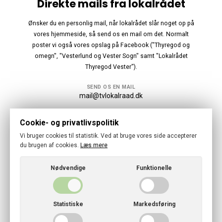
Direkte mails fra lokalrådet
Ønsker du en personlig mail, når lokalrådet slår noget op på
vores hjemmeside, så send os en mail om det. Normalt
poster vi også vores opslag på Facebook ("Thyregod og
omegn", "Vesterlund og Vester Sogn" samt "Lokalrådet
Thyregod Vester").
SEND OS EN MAIL
mail@tvlokalraad.dk
Følg os
Cookie- og privatlivspolitik
Vi bruger cookies til statistik. Ved at bruge vores side accepterer
du brugen af cookies.
Læs mere
Nødvendige
Funktionelle
© 2026 · Thyregod-Vester Lokalraad
Cookies- og privatlivspolitik
Statistiske
Markedsføring
CVR: 41840803