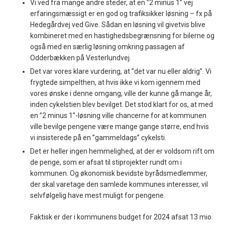
Vi ved fra mange andre steder, at en ”2 minus 1” vej
erfaringsmæssigt er en god og trafiksikker løsning – fx på
Hedegårdvej ved Give. Sådan en løsning vil givetvis blive
kombineret med en hastighedsbegrænsning for bilerne og
også med en særlig løsning omkring passagen af
Odderbækken på Vesterlundvej.
Det var vores klare vurdering, at ”det var nu eller aldrig”. Vi
frygtede simpelthen, at hvis ikke vi kom igennem med
vores ønske i denne omgang, ville der kunne gå mange år,
inden cykelstien blev bevilget. Det stod klart for os, at med
en ”2 minus 1”-løsning ville chancerne for at kommunen
ville bevilge pengene være mange gange større, end hvis
vi insisterede på en ”gammeldags” cykelsti.
Det er heller ingen hemmelighed, at der er voldsom rift om
de penge, som er afsat til stiprojekter rundt om i
kommunen. Og økonomisk bevidste byrådsmedlemmer,
der skal varetage den samlede kommunes interesser, vil
selvfølgelig have mest muligt for pengene.
Faktisk er der i kommunens budget for 2024 afsat 13 mio.