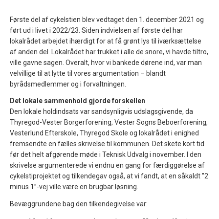
Første del af cykelstien blev vedtaget den 1. december 2021 og
ført ud i livet i 2022/23. Siden indvielsen af første del har
lokalrådet arbejdet ihærdigt for at få grønt lys til iværksættelse
af anden del. Lokalrådet har trukket i alle de snore, vi havde tiltro,
ville gavne sagen. Overalt, hvor vi bankede dørene ind, var man
velvillige til at lytte til vores argumentation – blandt
byrådsmedlemmer og i forvaltningen.
Det lokale sammenhold gjorde forskellen
Den lokale holdindsats var sandsynligvis udslagsgivende, da
Thyregod-Vester Borgerforening, Vester Sogns Beboerforening,
Vesterlund Efterskole, Thyregod Skole og lokalrådet i enighed
fremsendte en fælles skrivelse til kommunen. Det skete kort tid
før det helt afgørende møde i Teknisk Udvalg i november. I den
skrivelse argumenterede vi endnu en gang for færdiggørelse af
cykelstiprojektet og tilkendegav også, at vi fandt, at en såkaldt ”2
minus 1”-vej ville være en brugbar løsning.
Bevæggrundene bag den tilkendegivelse var: