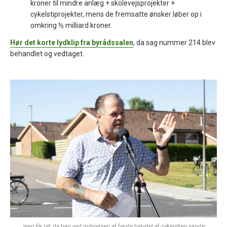
kroner til mindre anlæg + skolevejsprojekter +
cykelstiprojekter, mens de fremsatte ønsker løber op i
omkring ½ milliard kroner.
Hør det korte lydklip fra byrådssalen
, da sag nummer 214 blev
behandlet og vedtaget.
Jean fik ret, da han ved indvielsen af første halvdel af cykelstien sagde: