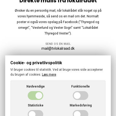
Direkte mails fra lokalrådet
Ønsker du en personlig mail, når lokalrådet slår noget op på
vores hjemmeside, så send os en mail om det. Normalt
poster vi også vores opslag på Facebook ("Thyregod og
omegn", "Vesterlund og Vester Sogn" samt "Lokalrådet
Thyregod Vester").
SEND OS EN MAIL
mail@tvlokalraad.dk
Følg os
Cookie- og privatlivspolitik
Vi bruger cookies til statistik. Ved at bruge vores side accepterer
du brugen af cookies.
Læs mere
Nødvendige
Funktionelle
© 2026 · Thyregod-Vester Lokalraad
Cookies- og privatlivspolitik
Statistiske
Markedsføring
CVR: 41840803