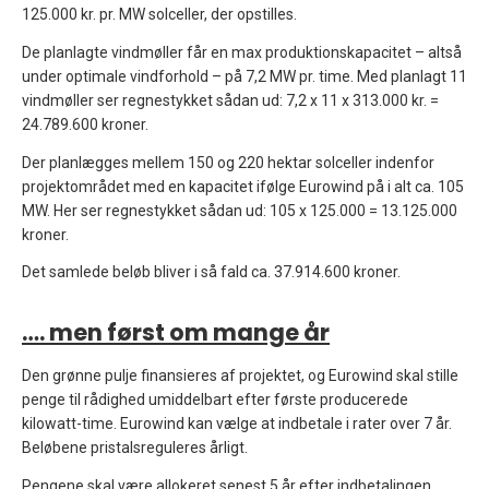
125.000 kr. pr. MW solceller, der opstilles.
De planlagte vindmøller får en max produktionskapacitet – altså
under optimale vindforhold – på 7,2 MW pr. time. Med planlagt 11
vindmøller ser regnestykket sådan ud: 7,2 x 11 x 313.000 kr. =
24.789.600 kroner.
Der planlægges mellem 150 og 220 hektar solceller indenfor
projektområdet med en kapacitet ifølge Eurowind på i alt ca. 105
MW. Her ser regnestykket sådan ud: 105 x 125.000 = 13.125.000
kroner.
Det samlede beløb bliver i så fald ca. 37.914.600 kroner.
…. men først om mange år
Den grønne pulje finansieres af projektet, og Eurowind skal stille
penge til rådighed umiddelbart efter første producerede
kilowatt-time. Eurowind kan vælge at indbetale i rater over 7 år.
Beløbene pristalsreguleres årligt.
Pengene skal være allokeret senest 5 år efter indbetalingen.