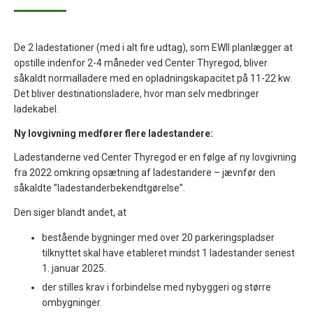
De 2 ladestationer (med i alt fire udtag), som EWII planlægger at
opstille indenfor 2-4 måneder ved Center Thyregod, bliver
såkaldt normalladere med en opladningskapacitet på 11-22 kw.
Det bliver destinationsladere, hvor man selv medbringer
ladekabel.
Ny lovgivning medfører flere ladestandere:
Ladestanderne ved Center Thyregod er en følge af ny lovgivning
fra 2022 omkring opsætning af ladestandere – jævnfør den
såkaldte ”ladestanderbekendtgørelse”.
Den siger blandt andet, at
bestående bygninger med over 20 parkeringspladser
tilknyttet skal have etableret mindst 1 ladestander senest
1. januar 2025.
der stilles krav i forbindelse med nybyggeri og større
ombygninger.