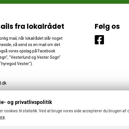
ails fra lokalrådet
Følg os
nlig mail, når lokalrådet slår noget
eside, så send os en mail om det.
 også vores opslag på Facebook
gn", "Vesterlund og Vester Sogn"
Thyregod Vester").
d.dk
e- og privatlivspolitik
er cookies til statistik. Ved at bruge vores side accepterer du brugen af 
ere
26 · Thyregod-Vester Lokalraad
Cookies- og privatlivspolitik
CVR: 418