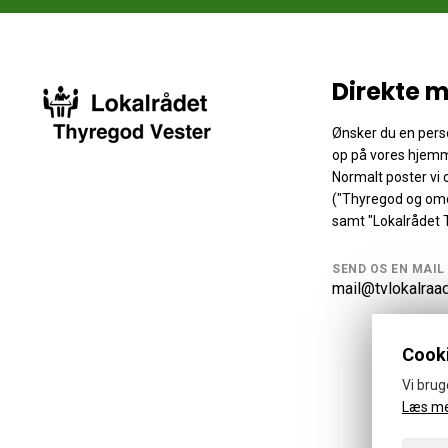
Direkte m
Ønsker du en perso
op på vores hjemm
Normalt poster vi
("Thyregod og ome
samt "Lokalrådet 
SEND OS EN MAIL
mail@tvlokalraa
Cooki
Vi brug
Læs m
© 20