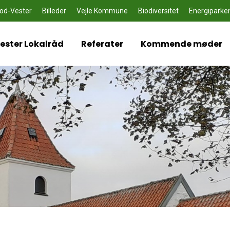
od-Vester
Billeder
Vejle Kommune
Biodiversitet
Energiparke
ster Lokalråd
Referater
Kommende møder