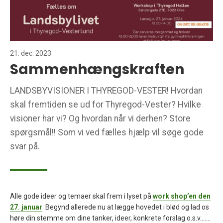
21. dec. 2023
Sammenhængskraften
LANDSBYVISIONER I THYREGOD-VESTER! Hvordan
skal fremtiden se ud for Thyregod-Vester? Hvilke
visioner har vi? Og hvordan når vi derhen? Store
spørgsmål!! Som vi ved fælles hjælp vil søge gode
svar på.
Alle gode ideer og temaer skal frem i lyset på
work shop’en den
27. januar
. Begynd allerede nu at lægge hovedet i blød og lad os
høre din stemme om dine tanker, ideer, konkrete forslag o.s.v…….